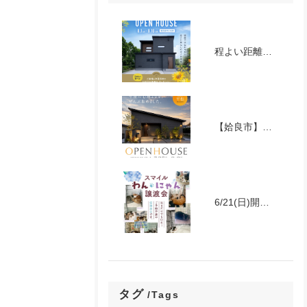
程よい距離感で気兼ねなく暮らす 2世帯住宅（2LDK＋1LDK）完成見学会
【姶良市】家族みんなが暮らしやすい平屋 完成見学会
6/21(日)開催 スマイルわんにゃん猫譲渡会
タグ
Tags