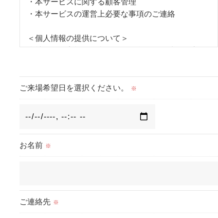
・本サービスに関する顧客管理
・本サービスの運営上必要な事項のご連絡
＜個人情報の提供について＞
当社ではお客様の同意を得た場合または法令に定め
られた場合を除き、
取得した個人情報を第三者に提供することはいたし
ません。
ご来場希望日を選択ください。
※
＜個人情報の委託について＞
当社では、利用目的の達成に必要な範囲において、
個人情報を外部に委託する場合があります。
お名前
※
これらの委託先に対しては個人情報保護契約等の措
置をとり、適切な監督を行います。
＜個人情報の安全管理＞
当社では、個人情報の漏洩等がなされないよう、適
ご連絡先
※
切に安全管理対策を実施します。