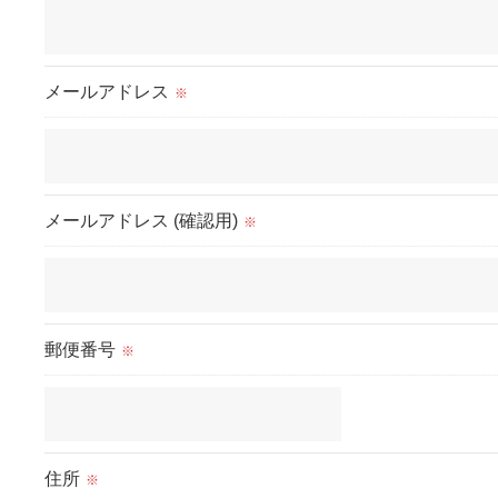
＜個人情報を与えなかった場合に生じる結果＞
必要な情報を頂けない場合は、それに対応した当社
のサービスをご提供できない場合がございますので
メールアドレス
※
予めご了承ください。
＜個人情報の開示･訂正・削除･利用停止の手続につ
いて＞
メールアドレス (確認用)
※
当社では、お客様の個人情報の開示･訂正･削除・利
用停止の手続を定めさせて頂いております。
ご本人である事を確認のうえ、対応させて頂きま
す。
個人情報の開示･訂正･削除・利用停止の具体的手続
郵便番号
※
きにつきましては、お電話でお問合せ下さい。
住所
※