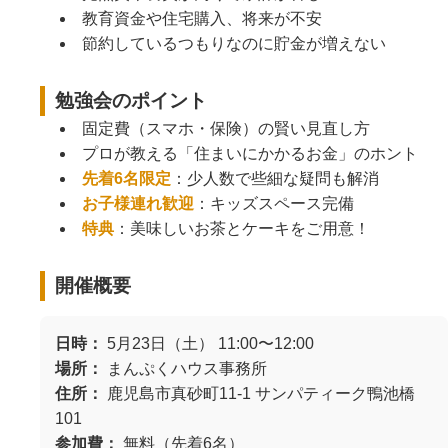
教育資金や住宅購入、将来が不安
節約しているつもりなのに貯金が増えない
勉強会のポイント
固定費（スマホ・保険）の賢い見直し方
プロが教える「住まいにかかるお金」のホント
先着6名限定
：少人数で些細な疑問も解消
お子様連れ歓迎
：キッズスペース完備
特典
：美味しいお茶とケーキをご用意！
開催概要
日時：
5月23日（土） 11:00〜12:00
場所：
まんぷくハウス事務所
住所：
鹿児島市真砂町11-1 サンパティーク鴨池橋
101
参加費：
無料（先着6名）