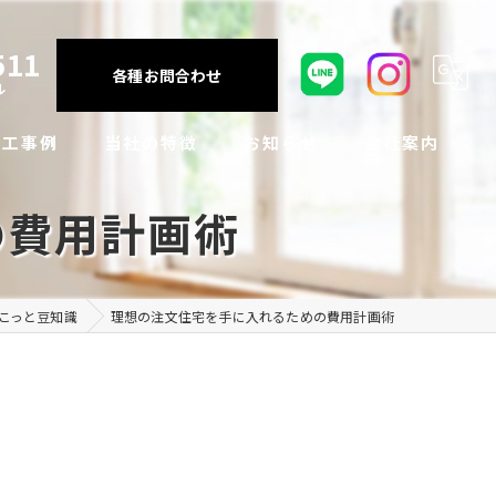
511
各種お問合わせ
ル
施工事例
当社の特徴
お知らせ
会社案内
の費用計画術
注文住宅
断熱性能
インスタグラム投稿
アクセス
リフォーム・リノベーション
耐震性能
ちょこっと豆知識
よくある質問
こっと豆知識
理想の注文住宅を手に入れるための費用計画術
施工例
アフターメンテナンス
お客様の声
住宅設備
VR体験