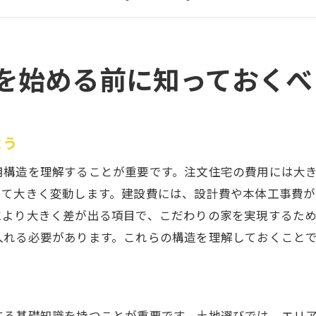
予算設定の初期段階での注意点
各費用項目の優先順位の付け方
注文住宅における現実的な費用感
を始める前に知っておくべ
理想の注文住宅を手に入れるための費用配分の極意
理想の注文住宅には何が必要かを明確にする
費用配分を考える際のポイント
よう
予算内で実現するための妥協点を見極める
用構造を理解することが重要です。注文住宅の費用には大
費用配分の柔軟性を持たせる方法
って大きく変動します。建設費には、設計費や本体工事費
施工会社との費用交渉のコツ
により大きく差が出る項目で、こだわりの家を実現するた
入れる必要があります。これらの構造を理解しておくこと
注文住宅の費用配分成功事例
注文住宅の総予算を明確にして夢の住まいを実現
総予算を定めるためのステップバイステップ
予算を明確にするための具体的なプランニング
する基礎知識を持つことが重要です。土地選びでは、エリ