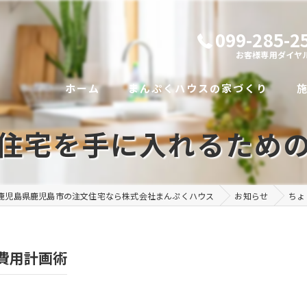
099-285-2
お客様専用ダイヤ
ホーム
まんぷくハウスの家づくり
住宅を手に入れるため
代表あいさつ
まんぷくハウスの想い
鹿児島県鹿児島市の注文住宅なら株式会社まんぷくハウス
お知らせ
ちょ
社員紹介
費用計画術