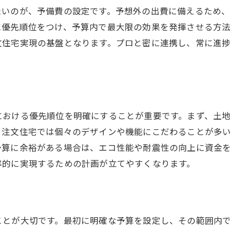
いのが、予備費の設定です。予想外の出費に備えるため、
重要項目にフォーカスする方法
に優先順位をつけ、予算内で最大限の効果を発揮させる方
理想と現実のバランスを取る戦略
文住宅実現の基盤となります。プロと密に連携し、常に進
費用戦略を実行に移すためのステップ
将来的な価値を考慮した優先順位の設定
優先順位の見直しで柔軟に対応する
注文住宅の費用ポイントを押さえて夢の実現へ一歩
における優先順位を明確にすることが重要です。まず、土
費用ポイントを押さえるための基本知識
、注文住宅では個々のデザインや機能にこだわることが多
注文住宅の費用に影響する要因を理解する
予算に余裕がある場合は、エコ性能や耐震性の向上に資金
コストを抑えるための具体的な取り組み
率的に実現するための計画が立てやすくなります。
注文住宅での費用節約アイデア
夢の住まい実現に向けた費用計画の統括
プロジェクトを成功に導く費用管理の方法
ことが大切です。最初に明確な予算を設定し、その範囲内