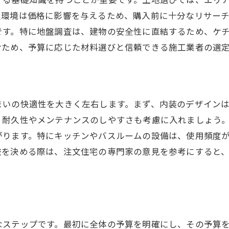
必要な資金を効率的に準備する方法
辺環境は価格に影響を与えるため、購入前に十分なリサー
です。特に地盤調査は、建物の安全性に直結するため、ケ
予算計画の見直しと改善の手法
むため、予算に応じた材料選びと信頼できる施工業者の選
自己資金とローンのバランスを取る
予算超過を防ぐための基本的なチェックリスト
土地代から内装費まで注文住宅の賢い費用配分法
まいの快適性を大きく左右します。まず、内装のデザイン
土地代の相場と賢い選び方
く耐久性やメンテナンスのしやすさも考慮に入れましょう
建設費用の内訳を知る
がります。特にキッチンやバスルームの設備は、使用頻度
内装費用を抑えるための工夫
肢を決める際は、注文住宅の専門家の意見を参考にすると
設備選びで費用を最適化する
予算の中で理想の内装を実現するには
費用配分のバランスを保つ秘訣
優先順位をつけた注文住宅の費用戦略で理想を形に
なステップです。最初に全体の予算を明確にし、その予算
優先順位をつけることで費用を最適化する