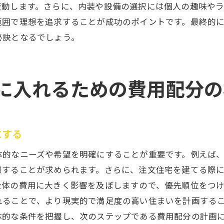
注文住宅費用計画のポイントとステップで安心設計
変動します。さらに、内装や設備の選択には個人の趣味や
費用計画の基本ステップを理解する
範囲で理想を追求することが成功のポイントです。最終的
秘訣となるでしょう。
安心設計のための費用管理術
注文住宅の設計段階での費用計画
設計変更による費用の変動を管理する方法
に入れるための費用配分の
安心して進めるための契約時の注意点
注文住宅の費用計画成功のためのまとめ
失敗しない注文住宅の費用計画で理想の住まいを
にする
失敗しないための費用計画の基本原則
体的なニーズや希望を明確にすることが重要です。例えば
計画段階で避けたい落とし穴
慮することが求められます。さらに、注文住宅を建てる際
成功する費用計画のためのプロのアドバイス
全体の費用に大きく影響を及ぼしますので、優先順位をつ
計画通りに進めるためのフォローアップ方法
れることで、より現実的で満足度の高い住まいを計画する
失敗を防ぐための予算の見直しポイント
体的な条件を把握し、次のステップである費用配分の計画