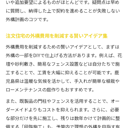
いや追加要望によるものがほとんどです。疑問点は早め
注文住宅の外構費用最適化で理想住まい実
に質問し、納得した上で契約を進めることが失敗しない
現
外構計画のコツです。
注文住宅の外構費用を削減する賢いアイデア集
外構費用を削減するための賢いアイデアとして、まずは
外構の一部をDIYで仕上げる方法があります。例えば、花
壇や砂利敷き、簡易なフェンス設置などは自分たちで施
工することで、工賃を大幅に抑えることが可能です。鹿
児島県は温暖な気候を活かして、手入れが簡単な植栽や
ローメンテナンスの庭作りもおすすめです。
また、既製品の門柱やフェンスを活用することで、オー
ダーメイドよりもコストを抑えられます。さらに、必要
な部分だけを先に施工し、残りは数年かけて計画的に整
備する「段階施工」も、予算内で理想の外構を目指す有