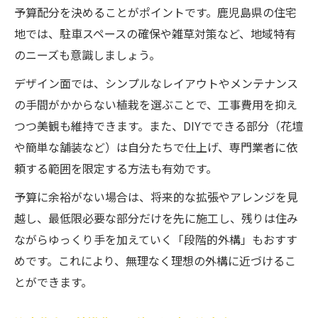
予算配分を決めることがポイントです。鹿児島県の住宅
とめ
地では、駐車スペースの確保や雑草対策など、地域特有
注文住宅で外構費用が上下する理由と注意
のニーズも意識しましょう。
点
デザイン面では、シンプルなレイアウトやメンテナンス
注文住宅の外構費用優先順位を整理する方
の手間がかからない植栽を選ぶことで、工事費用を抑え
法
つつ美観も維持できます。また、DIYでできる部分（花壇
注文住宅の外構費用が高くなるケースと対
や簡単な舗装など）は自分たちで仕上げ、専門業者に依
策
頼する範囲を限定する方法も有効です。
注文住宅の外構費用算出に必要なポイント
解説
予算に余裕がない場合は、将来的な拡張やアレンジを見
越し、最低限必要な部分だけを先に施工し、残りは住み
デザイン性と機能性を両立した外構づくり術
ながらゆっくり手を加えていく「段階的外構」もおすす
注文住宅で叶えるデザイン性と外構費用の
めです。これにより、無理なく理想の外構に近づけるこ
調和術
とができます。
注文住宅の外構費用と機能美を両立するポ
イント