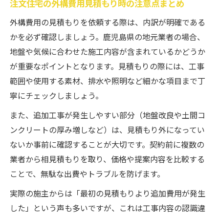
注文住宅の外構費用見積もり時の注意点まとめ
注文住宅で外構費用とデザイン性を意識し
外構費用の見積もりを依頼する際は、内訳が明確である
た工夫
かを必ず確認しましょう。鹿児島県の地元業者の場合、
注文住宅の外構費用を抑えた機能的な設計
地盤や気候に合わせた施工内容が含まれているかどうか
例紹介
が重要なポイントとなります。見積もりの際には、工事
注文住宅だからできる外構費用最適デザイ
範囲や使用する素材、排水や照明など細かな項目まで丁
ン案
寧にチェックしましょう。
納得の注文住宅実現へ外構費用最適化のコツ
また、追加工事が発生しやすい部分（地盤改良や土間コ
注文住宅で納得できる外構費用の最適化手
ンクリートの厚み増しなど）は、見積もり外になってい
法
ないか事前に確認することが大切です。契約前に複数の
注文住宅の外構費用を賢く使う予算配分の
業者から相見積もりを取り、価格や提案内容を比較する
秘訣
ことで、無駄な出費やトラブルを防げます。
注文住宅の外構費用と満足度を高める方法
実際の施主からは「最初の見積もりより追加費用が発生
注文住宅で外構費用を無駄なく活かすポイ
した」という声も多いですが、これは工事内容の認識違
ント