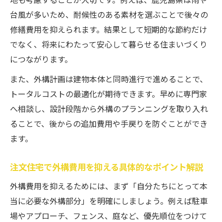
法
台風が多いため、耐候性のある素材を選ぶことで後々の
鹿児島県の気候を活かした外構アイデア集
修繕費用を抑えられます。結果として短期的な節約だけ
注文住宅に適した鹿児島県の外構費用と気
でなく、将来にわたって安心して暮らせる住まいづくり
候対策
につながります。
注文住宅の外構費用を考えた気候別デザイ
また、外構計画は建物本体と同時進行で進めることで、
ン例
トータルコストの最適化が期待できます。早めに専門家
注文住宅の外構費用を抑える鹿児島県向け
へ相談し、設計段階から外構のプランニングを取り入れ
工夫
ることで、後からの追加費用や手戻りを防ぐことができ
注文住宅の外構費用と気候対応素材の選び
ます。
方
注文住宅で外構費用を抑える具体的なポイント解説
注文住宅で叶える鹿児島県の外構費用最適
化術
外構費用を抑えるためには、まず「自分たちにとって本
外構費用が変動する理由と優先順位整理法
当に必要な外構部分」を明確にしましょう。例えば駐車
場やアプローチ、フェンス、庭など、優先順位をつけて
注文住宅の外構費用が変動する主な要因ま