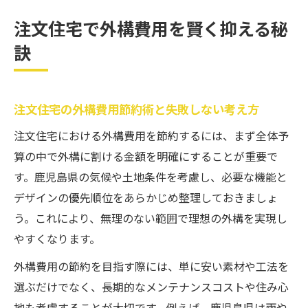
とめ
注文住宅で外構費用を賢く抑える秘
注文住宅の外構費用を削減する賢いアイデ
訣
ア集
注文住宅の外構費用でよくある落とし穴と
対策
注文住宅の外構費用節約術と失敗しない考え方
理想と予算を両立する外構計画の進め方
注文住宅における外構費用を節約するには、まず全体予
注文住宅の理想と予算バランスを取る外構
算の中で外構に割ける金額を明確にすることが重要で
計画術
す。鹿児島県の気候や土地条件を考慮し、必要な機能と
注文住宅で希望を叶える外構の優先順位決
デザインの優先順位をあらかじめ整理しておきましょ
定法
う。これにより、無理のない範囲で理想の外構を実現し
注文住宅の外構費用配分と予算調整のコツ
やすくなります。
注文住宅で無理なく理想を叶える外構プラ
外構費用の節約を目指す際には、単に安い素材や工法を
ン例
選ぶだけでなく、長期的なメンテナンスコストや住み心
注文住宅の外構費用と希望の両立を図る方
地も考慮することが大切です。例えば、鹿児島県は雨や