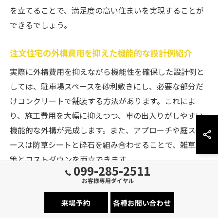
を立てることで、満足度の高い住まいを実現することが
できるでしょう。
注文住宅の外構費用を抑えた機能的な設計例紹介
実際に外構費用を抑えながら機能性を確保した設計例と
しては、駐車場スペースを砂利敷きにし、必要な部分だ
けコンクリートで舗装する方法があります。これによ
り、施工費用を大幅に抑えつつ、車の出入りがしやすい
機能的な外構が完成します。また、アプローチや庭スペ
ースは防草シートと砕石を組み合わせることで、雑草対
策とコストダウンを両立できます。
099-285-2511
鹿児島県の気候に合わせて、雨水の排水計画や日除けの
お客様専用ダイヤル
工夫も重要です。例えば、ウッドデッキやパーゴラを設
来場予約
各種お問い合わせ
置すれば、家族がくつろげるスペースが生まれ、コスト