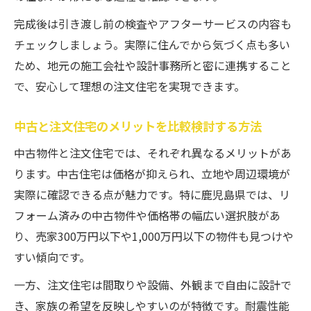
注文住宅と比較した中古リフォーム物件の
完成後は引き渡し前の検査やアフターサービスの内容も
特徴
チェックしましょう。実際に住んでから気づく点も多い
ため、地元の施工会社や設計事務所と密に連携すること
耐震性能が高いリフォーム物件の選び方
で、安心して理想の注文住宅を実現できます。
リフォーム済み住宅購入時の注意点と対策
予算内で叶える注文住宅の工夫
中古と注文住宅のメリットを比較検討する方法
注文住宅を予算内で建てるための工夫と実
中古物件と注文住宅では、それぞれ異なるメリットがあ
践法
ります。中古住宅は価格が抑えられ、立地や周辺環境が
中古と注文住宅を組み合わせた費用削減術
実際に確認できる点が魅力です。特に鹿児島県では、リ
格安物件活用で叶える注文住宅の新提案
フォーム済みの中古物件や価格帯の幅広い選択肢があ
注文住宅のコスト最適化のポイントを紹介
り、売家300万円以下や1,000万円以下の物件も見つけや
予算重視で選ぶ注文住宅と中古住宅の選択
すい傾向です。
肢
一方、注文住宅は間取りや設備、外観まで自由に設計で
住まい選びに必要な耐震性能の知識
き、家族の希望を反映しやすいのが特徴です。耐震性能