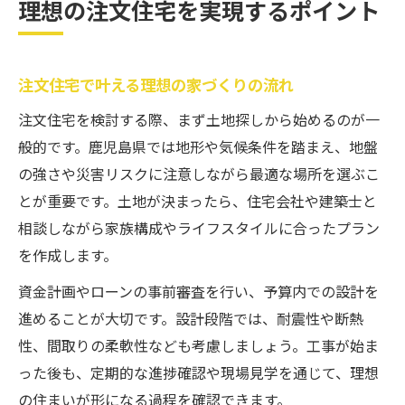
理想の注文住宅を実現するポイント
中古物件選びが変える新しい暮らし方
注文住宅と中古物件の違いと選び方のポイ
ント
注文住宅で叶える理想の家づくりの流れ
鹿児島の中古物件で理想の暮らしを始める
注文住宅を検討する際、まず土地探しから始めるのが一
方法
般的です。鹿児島県では地形や気候条件を踏まえ、地盤
リフォーム済み中古物件の活用術を解説
の強さや災害リスクに注意しながら最適な場所を選ぶこ
中古物件選びで知るべき耐震性とリスク管
とが重要です。土地が決まったら、住宅会社や建築士と
理
相談しながら家族構成やライフスタイルに合ったプラン
を作成します。
中古物件と注文住宅のコスト比較の実際
リフォーム済み物件の魅力と注意点とは
資金計画やローンの事前審査を行い、予算内での設計を
進めることが大切です。設計段階では、耐震性や断熱
リフォーム済み注文住宅のメリットと判断
性、間取りの柔軟性なども考慮しましょう。工事が始ま
基準
った後も、定期的な進捗確認や現場見学を通じて、理想
鹿児島のリフォーム済み中古物件を選ぶコ
の住まいが形になる過程を確認できます。
ツ