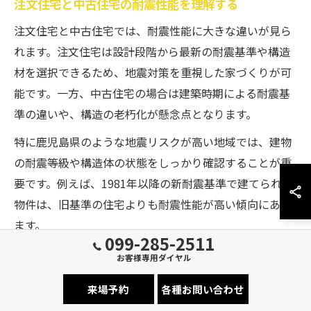
注文住宅と中古住宅の耐震性能を理解する
注文住宅と中古住宅では、耐震性能に大きな違いが見ら
れます。注文住宅は設計段階から最新の耐震基準や構造
材を選択できるため、地震対策を重視した家づくりが可
能です。一方、中古住宅の場合は建築時期による耐震基
準の違いや、構造の老朽化が懸念点となります。
特に鹿児島県のような地震リスクが高い地域では、建物
の耐震等級や構造体の状態をしっかり確認することが重
要です。例えば、1981年以降の新耐震基準で建てられた
物件は、旧基準の住宅よりも耐震性能が高い傾向にあり
ます。
099-285-2511
注文住宅の場合は耐震等級3を目指す設計が推奨されま
お客様専用ダイヤル
すが、中古住宅では耐震診断やリフォームによる補強が
来場予約
各種お問い合わせ
必要となるケースも多いです。どちらを選ぶ場合でも、