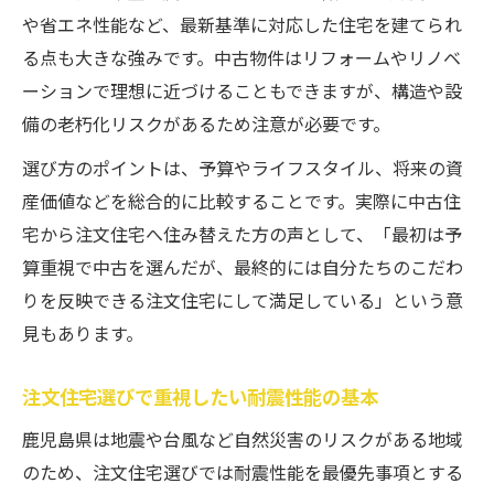
注文住宅と中古住宅の耐震性能を理解する
や省エネ性能など、最新基準に対応した住宅を建てられ
耐震性を重視した注文住宅の選び方の基本
る点も大きな強みです。中古物件はリフォームやリノベ
ーションで理想に近づけることもできますが、構造や設
中古物件購入時に確認したい耐震診断の要
備の老朽化リスクがあるため注意が必要です。
点
リフォーム済み物件の耐震補強のチェック
選び方のポイントは、予算やライフスタイル、将来の資
法
産価値などを総合的に比較することです。実際に中古住
注文住宅で実現する安心の耐震設計とは
宅から注文住宅へ住み替えた方の声として、「最初は予
算重視で中古を選んだが、最終的には自分たちのこだわ
長期優良住宅に注目した賢い家探し
りを反映できる注文住宅にして満足している」という意
注文住宅で長期優良住宅を目指すメリット
見もあります。
中古でも叶う長期優良住宅の選び方のコツ
注文住宅と中古物件の長期優良認定の違い
注文住宅選びで重視したい耐震性能の基本
長期優良住宅が注文住宅で注目される理由
鹿児島県は地震や台風など自然災害のリスクがある地域
中古住宅の長期優良認定取得のポイント
のため、注文住宅選びでは耐震性能を最優先事項とする