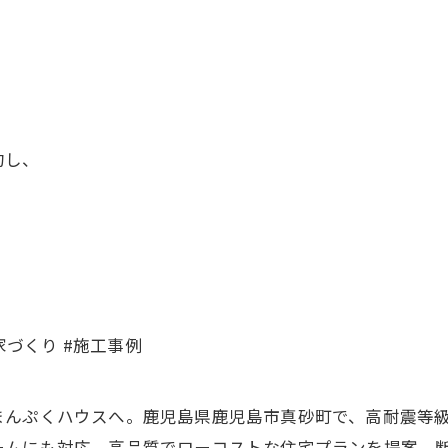
約し、
家づくり #施工事例
まんぷくハウスへ。鹿児島県鹿児島市真砂町で、高耐震等
ームにも対応。高品質でローコストな住宅プランを提案。