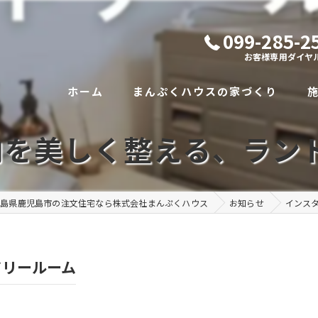
099-285-2
お客様専用ダイヤ
ホーム
まんぷくハウスの家づくり
収納を美しく整える、ラン
代表あいさつ
まんぷくハウスの想い
児島県鹿児島市の注文住宅なら株式会社まんぷくハウス
お知らせ
インス
社員紹介
ドリールーム