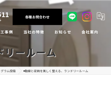
511
各種お問合わせ
ル
施工事例
当社の特徴
お知らせ
会社案内
ドリールーム
注文住宅
断熱性能
インスタグラム投稿
アクセス
リフォーム・リノベーション
耐震性能
ちょこっと豆知識
よくある質問
タグラム投稿
◾️動線と収納を美しく整える、ランドリールーム
施工例
アフターメンテナンス
お客様の声
住宅設備
VR体験