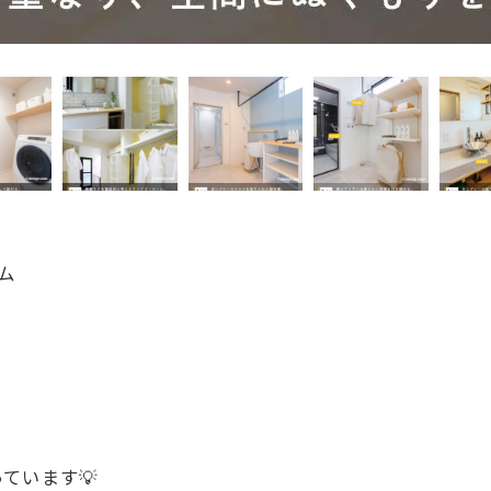
ム
ています💡