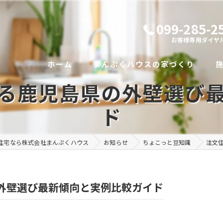
099-285-2
お客様専用ダイヤ
ホーム
まんぷくハウスの家づくり
る鹿児島県の外壁選び
代表あいさつ
ド
まんぷくハウスの想い
住宅なら株式会社まんぷくハウス
お知らせ
ちょこっと豆知識
注文
社員紹介
外壁選び最新傾向と実例比較ガイド