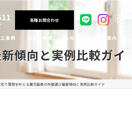
511
各種お問合わせ
ル
施工事例
当社の特徴
お知らせ
会社案内
最新傾向と実例比較ガイ
注文住宅
断熱性能
インスタグラム投稿
アクセス
リフォーム・リノベーション
耐震性能
ちょこっと豆知識
よくある質問
住宅で理想を叶える鹿児島県の外壁選び最新傾向と実例比較ガイド
施工例
アフターメンテナンス
お客様の声
住宅設備
VR体験