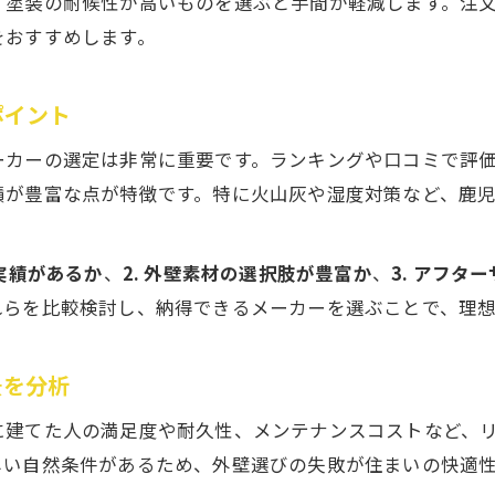
、塗装の耐候性が高いものを選ぶと手間が軽減します。注
将来を見据えた注文住宅外壁のメンテナンス戦略
をおすすめします。
鹿児島県の注文住宅外壁ランキングの傾向
ポイント
注文住宅外壁ランキングで注目の素材と特徴
鹿児島のハウスメーカーランキング活用術を紹介
ーカーの選定は非常に重要です。ランキングや口コミで評
注文住宅ランキングから見る外壁トレンド分析
績が豊富な点が特徴です。特に火山灰や湿度対策など、鹿
外壁ランキングが住まい選びに役立つ理由とは
鹿児島の注文住宅で人気上昇中の外壁スタイル
で実績があるか
、
2. 外壁素材の選択肢が豊富か
、
3. アフタ
れらを比較検討し、納得できるメーカーを選ぶことで、理
景を分析
に建てた人の満足度や耐久性、メンテナンスコストなど、
しい自然条件があるため、外壁選びの失敗が住まいの快適