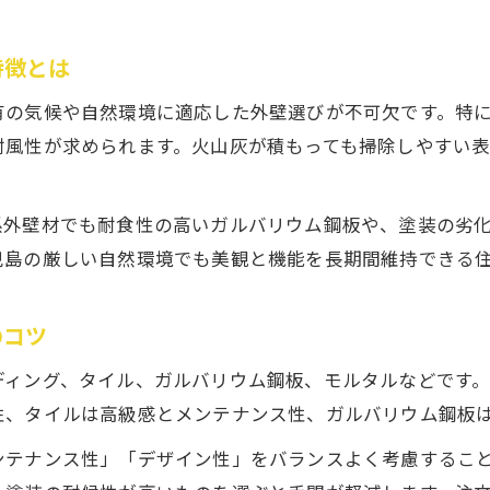
注文住宅外壁のカラー選びと印象の違いを解説
特徴とは
ライフスタイルに合う注文住宅外壁デザイン提案
満足度が高い外壁の選び方を徹底解説
有の気候や自然環境に適応した外壁選びが不可欠です。特
注文住宅で満足度の高い外壁選びの基準とは
耐風性が求められます。火山灰が積もっても掃除しやすい
外壁ランキングから読み解く人気素材の理由
鹿児島ハウスメーカー満足度ランキングの活用法
系外壁材でも耐食性の高いガルバリウム鋼板や、塗装の劣
注文住宅の外壁で後悔しないための注意点
児島の厳しい自然環境でも美観と機能を長期間維持できる
ランキングで評価される外壁の機能と性能比較
のコツ
住まいの資産価値を守る外壁選定の秘訣
注文住宅で資産価値を高める外壁選びのポイント
ディング、タイル、ガルバリウム鋼板、モルタルなどです
外壁素材ランキングが資産価値に与える影響を解
性、タイルは高級感とメンテナンス性、ガルバリウム鋼板
長期維持に強い注文住宅外壁の選び方の極意
ンテナンス性」「デザイン性」をバランスよく考慮するこ
塗装ランキングでわかる耐久性重視の外壁選定