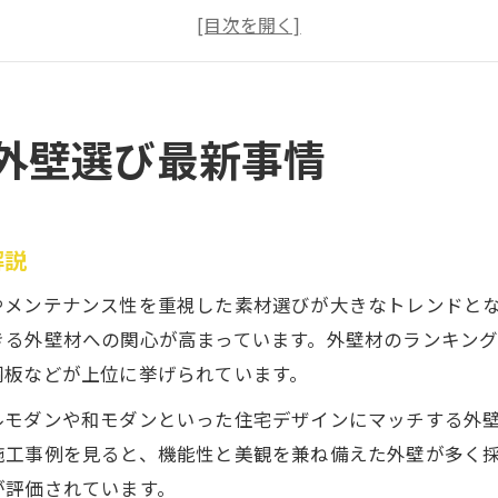
人気の注文住宅外壁素材とその選び方のコツ
注文住宅に強いハウスメーカーの選定ポイント
外壁ランキングが注目される理由と背景を分析
ランキングで見る外壁素材の耐久性比較
外壁選び最新事情
注文住宅外壁ランキングで耐久性を比較する意義
鹿児島の塗装ランキングで選ぶ外壁素材の長所
注文住宅で重視される外壁素材の耐用年数とは
解説
外壁のメンテナンス性とコストをランキングで検
やメンテナンス性を重視した素材選びが大きなトレンドと
注文住宅に適した外壁素材の選び方とその基準
きる外壁材への関心が高まっています。外壁材のランキン
理想の注文住宅を叶える外壁デザイン案
鋼板などが上位に挙げられています。
注文住宅で叶えるデザイン性重視の外壁選び
ルモダンや和モダンといった住宅デザインにマッチする外
鹿児島県で人気の注文住宅外壁デザイン事例
施工事例を見ると、機能性と美観を兼ね備えた外壁が多く
外壁ランキングに見るトレンドデザインの傾向
が評価されています。